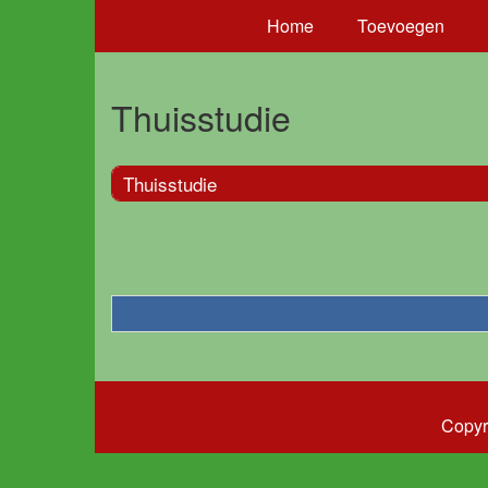
Home
Toevoegen
Thuisstudie
Thuisstudie
Copyr