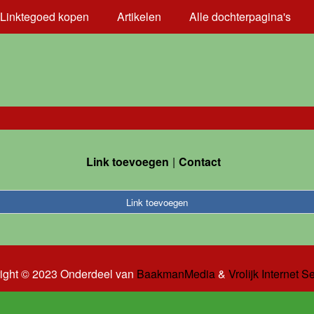
Linktegoed kopen
Artikelen
Alle dochterpagina's
Link toevoegen
Contact
Link toevoegen
ight © 2023 Onderdeel van
BaakmanMedia
&
Vrolijk Internet S